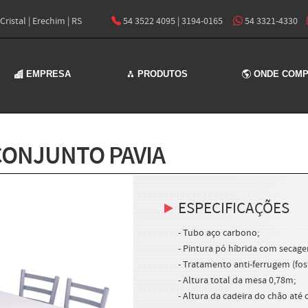
ristal | Erechim | RS
54 3522 4095 | 3194-0165
54 3321-4330
EMPRESA
PRODUTOS
ONDE COM
CONJUNTO PAVIA
ESPECIFICAÇÕES
- Tubo aço carbono;
- Pintura pó híbrida com secag
- Tratamento anti-ferrugem (fosf
- Altura total da mesa 0,78m;
- Altura da cadeira do chão até 