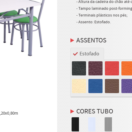
- Altura da cadeira do chão até 
- Tampo laminado post-formin
- Terminais plásticos nos pés;
- Assento: Estofado.
ASSENTOS
Estofado
CORES TUBO
1,20x0,80m