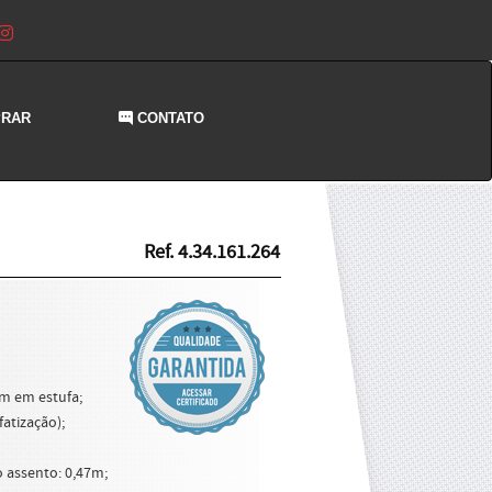
PRAR
CONTATO
Ref. 4.34.161.264
em em estufa;
atização);
o assento: 0,47m;